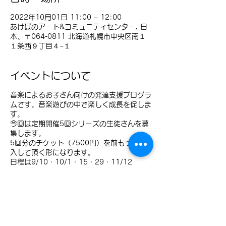
2022年10月01日 11:00 – 12:00
あけぼのアート&コミュニティセンター, 日
本、〒064-0811 北海道札幌市中央区南１
１条西９丁目４−１
イベントについて
音楽によるお子さん向けの発達支援プログラ
ムです。音楽遊びの中で楽しく成長を促しま
す。
今回は定期開催5回シリーズの生徒さんを募
集します。
5回分のチケット（7500円）を前もって購
入して頂く形になります。
日程は9/10・10/1・15・29・11/12
AM11:00～12:00です。
視覚支援が必要なお子さんには絵カードの用
意があります。
コロナ感染拡大で札幌市が行動制限措置など
を行った場合には日程が延期変更になる場合
があります。