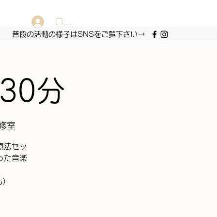
ログイン
普段の​​活動の様子はSNSをご覧下さい→
人30分
修室
療法セッ
った音楽
も）